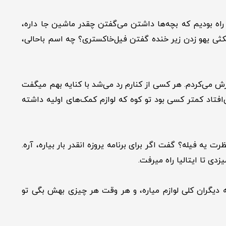
فری با کلی اساس رفتیم به سمت لار. وسطای راه بودیم که بچه‌ها داشتن می‌گفتن چقدر ماشین جا داره،
شار تو ماشینن. فرهاد یهو برگشت گفت میخوام اسمش رو بزارم grayelephant. همه با یه مکثی یهو زدن زیر خنده گفتن فیل‌خاکستری؟ چه اسم باحالی،
م یا تو کوه. یه کوله 45 لیتری هم داشتم که همیشه پر پرش می‌کردم. هر کسی از کنارم رد می‌شد با کنایه بهم میگفت
فتاد کمتر کسی بود تو کوه که لوازم کمک‌های اولیه داشته
ه فیله؟ گفت اگر برای برنامه یروزه انقدر بار بیاره، آره.
دی تا ایتالیا راه میرفت.
 دیگران کلی لوازم میاره، و هر وقت هر چیزی بهش بگی تو