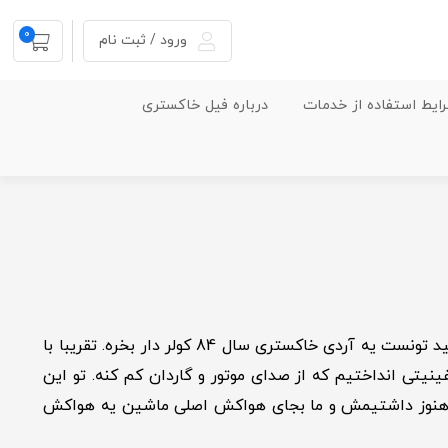
0
ورود / ثبت نام
ایط استفاده از خدمات
درباره فیل خاکستری
فیل خاکستری داستان اولین ماشینیه که فرهاد خریده بود. اون موقع‌ها ما پول زیادی برای خرید ماشین نداشتیم. فرهاد شب عید تونست یه آردی خاکستری سال 84 کولر دار بخره. تقریبا با
ینيتی انداختیم که از صدای موتور و گاردان کم کنه. تو این
ا هنوز داشتیمش و ما بجای هواکش اصلی ماشین یه هواکش