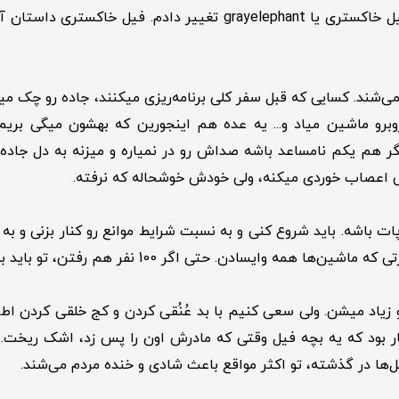
اینجا بود که اسم پیجم تو اینستاگرام رو از kaz2camp به فیل خاکستری 
‌شند. کسایی که قبل سفر کلی برنامه‌ریزی میکنند‌، جاده رو چک م
وبرو ماشین میاد و... یه عده هم اینجورین که بهشون میگی بریم
 اگر هم یکم نامساعد باشه صداش رو در نمیاره و میزنه به دل جاد
لی اعصاب خوردی میکنه، ولی خودش خوشحاله که نرفته.
ات باشه. باید شروع کنی و به نسبت شرایط موانع رو کنار بزنی و ب
. حتی اگر 100 نفر هم رفتن، تو باید به قوانین احترام بزاری.
یاد میشن. ولی سعی کنیم با بد عُنُقی کردن و کج خلقی کردن اطراف
البه که بدونید تو سال ۲۰۱۳، برای اولین بار بود که یه بچه فیل وقتی که مادرش اون ر
ل‌ها در گذشته، تو اکثر مواقع باعث شادی و خنده مردم می‌شند.