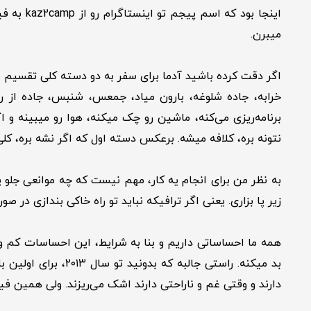
میبرن.
اگر دقت کرده باشید آدما برای سفر به دو دسته کلی تقسیم می
خرابه، جاده شلوغه، بارون میاد، جمعس، شنبس، جاده از ر
برنامه‌ریزی می‌کنه، ماشین رو چک میکنه، هوا رو میبینه و
نتونه بره، کلافه میشه. برعکس دسته اول که اگر نشه بره، ک
به نظر من برای انجام یه کار، مهم نیست که چه موانعی جلو پ
زیر پا بزاری. یعنی اگر ترافیکه نباید تو راه خاکی بندازی در صورتی که ماشین‌ها همه وایسادن
همه ما احساساتی داریم و بنا به شرایط، این احساسات کم و ز
بد میکنه. راستی ج
دارند و وقتی غم و ناراحتی دارند اشک می‌ریزند. ولی همین فی