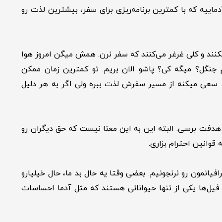
یا grayelephant تغییر دادم. فیل خاکستری داستان آدماییه که با کمترین برنامه‌ریزی برای سفر، بیشترین لذت رو
یکنند و کلی غرغر می‌کنند که سفر نرن. همش میگن امروز هوا
 جنگل؟ میگه کی؟ پاشو الان بریم. تو کمترین زمان ممکن
ه. سعی میکنه از مسیر سفرش لذت ببره ولی اگر به هر دلیل
ه هدفت برسی. البته این به این معنا نیست که حق دیگران رو
یانمون رو نرنجونیم. بعضی وقتا یه حال بد ما، حال خیلیارو
ا پس زد، اشک ریخت. فیل‌ها یکی از تنها حیواناتی هستند که مثل آدما احساسات