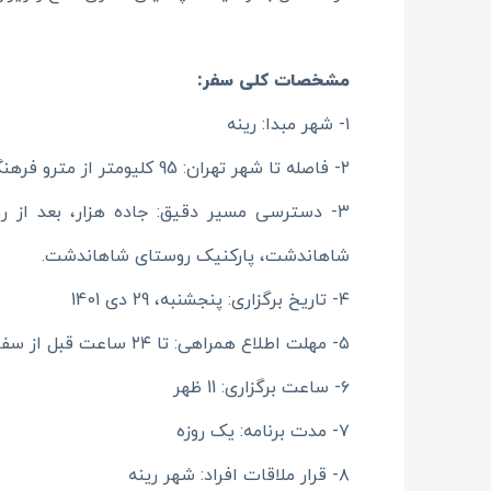
مشخصات کلی سفر:
۱- شهر مبدا: رینه
۲- فاصله تا شهر تهران: 95 کلیومتر از مترو فرهنگسرا آخرین ایستگاه مترو در شرق
۳- دسترسی مسیر دقیق: جاده هزار، بعد از 
شاهاندشت، پارکنیک روستای شاهاندشت.
۴- تاریخ برگزاری: پنجشنبه، 29 دی 1401
۵- مهلت اطلاع همراهی: تا ۲۴ ساعت قبل از سفر (گذشته)
۶- ساعت برگزاری: 11 ظهر
۷- مدت برنامه: یک روزه
۸- قرار ملاقات افراد: شهر رینه