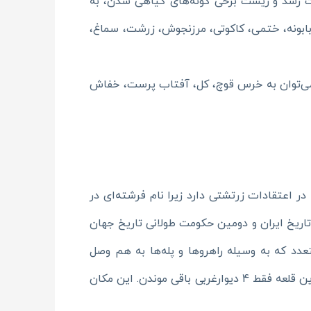
 رشد و زیست برخی گونه‌های گیاهی شدن، به
 پونه، بابونه، ختمی، کاکوتی، مرزنجوش، زرشت، سماغ،
می‌توان به خرس قوچ، کل، آفتاب پرست، خفاش
اعتقادات زرتشتی دارد زیرا نام فرشته‌ای در
تاریخ ایران و دومین حکومت طولانی تاریخ جهان
ی متعدد که به وسیله راهروها و پله‌ها به هم وصل
می‌شدند و چند برج استوانه‌ای تشکیل شده. بعضی از اتاق‌ها گچ‌کاری و مقرنس‌کاری شدند و دارای قوس هستند. از این قلعه فقط 4 دیوارغربی باقی موندن. این مکان