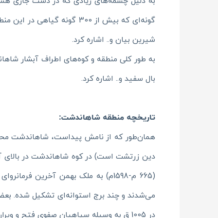
به دلیل چشمه‌های زیادی که در دشت جاری هس
گونه‌ای که بیش از 300 گونه
شیرین بیان و.. اشاره کرد.
به طور کلی منطقه و کوه‌های اطراف آبشار شا
بال سفید و.. اشاره کرد.
تاریخچه منطقه شاهاندشت:
همان‌طور که از نامش پیداست، شاهاندشت محل س
دین زرتشت است) در کوه شاهاندشت در بالای آبشا
(665 م-1598م) به ملک بهمن آخرین فرم
در 1005 ق به وسیله سپاهیان صفوی فتح و ویران شد.