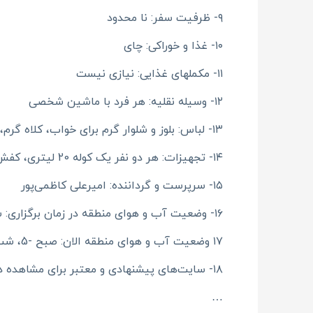
۹- ظرفیت سفر: نا محدود
۱۰- غذا و خوراکی: چای
۱۱- مکملهای غذایی: نیازی نیست
۱۲- وسیله نقلیه: هر فرد با ماشین شخصی
۱۳- لباس: بلوز و شلوار گرم برای خواب، کلاه گرم، کاپشن، پلار بیس، دستکش گرم، گتر، اسکارف
۱۴- تجهیزات: هر دو نفر یک کوله 20 لیتری، کفش سه فصل ضد آب، ، آب (نیم‌لیتر)، باتوم کوهنوردی، لوازم بهداشتی شخصی.
۱۵- سرپرست و گرداننده: امیرعلی کاظمی‌پور
۱۶- وضعیت آب و هوای منطقه در زمان برگزاری: سرد -5 درجه
۱۷ وضعیت آب و هوای منطقه الان: صبح -5، شب -15
۱۸- سایت‌های پیشنهادی و معتبر برای مشاهده دقیق تر آب و هوای منطقه در لحظه:
…