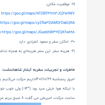
۱۹- موقعیت مکانی:
https://goo.gl/maps/hFDBY46m3JCjYw9W7
(
https://goo.gl/maps/cyZRa3DAMS2DabQRA
(
https://goo.gl/maps/JGuebhW36EQKfwh98
(
۲۰- امکان سفر و صعود انفرادی: دارد
۲۱- هزینه سفر: این سفر هزینه‌ای به همراه نداشت
خاطرات و تجربیات سفربه آبشار شاهاندشت:
امروز پنجشنبه 401/10/29
با اینکه هوا خیلی 
ساعت حرکت، امیرعلی می گفت 8 صبح بریم من می گفتم نه 6 صبح بریم، آخرش نه حرف اون شد نه حرف من، 11 صبح حرکت کردیم!!